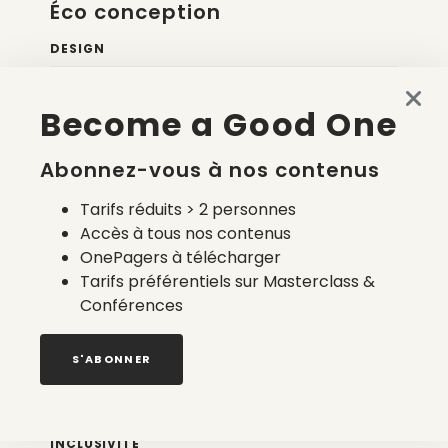
Éco conception
DESIGN
SUPPLY CHAIN / TRAÇABILITÉ
Become a Good One
TEXTILE & TRIMS
Abonnez-vous à nos contenus
Économie de la mode
Tarifs réduits > 2 personnes
CIRCULARITÉ / SERVICES
Accès à tous nos contenus
OnePagers à télécharger
DATA CONSOMMATEUR·ICE·S
Tarifs préférentiels sur Masterclass &
MADE IN FRANCE
Conférences
S'ABONNER
Communication
GREENWASHING
INCLUSIVITÉ