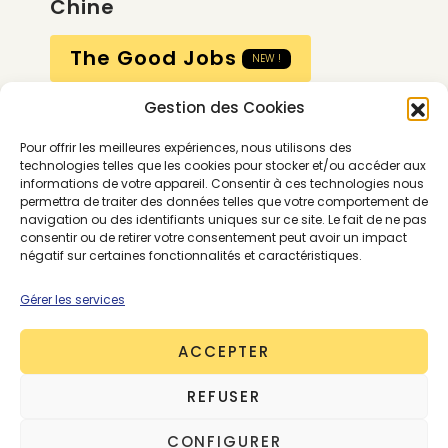
Chine
The Good Jobs
NEW !
Gestion des Cookies
Compte
Pour offrir les meilleures expériences, nous utilisons des
Calendrier
technologies telles que les cookies pour stocker et/ou accéder aux
informations de votre appareil. Consentir à ces technologies nous
Contactez-nous
permettra de traiter des données telles que votre comportement de
navigation ou des identifiants uniques sur ce site. Le fait de ne pas
consentir ou de retirer votre consentement peut avoir un impact
négatif sur certaines fonctionnalités et caractéristiques.
Gérer les services
ACCEPTER
Conditions générales
REFUSER
Mentions légales
Politique de confidentialité
CONFIGURER
Gestion des cookies