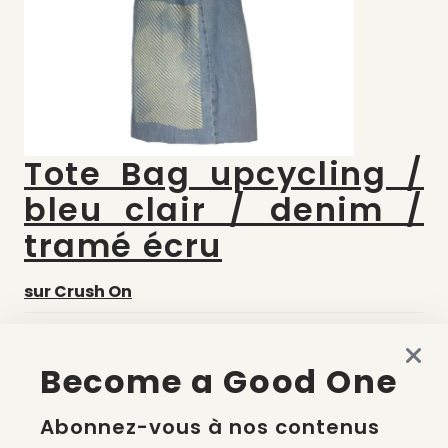
Tote Bag upcycling /
bleu clair / denim /
tramé écru
sur Crush On
Tous les vêtements disponibles sur Crush On sont
upcyclés et sourcés, lavés et reconditionnés avec
Become a Good One
beaucoup de précautions et de passions. L'objectif
de cette plateforme ? Orienter une mode "urban"
Abonnez-vous à nos contenus
créative & green. Ce tote bag en denim bleu clair