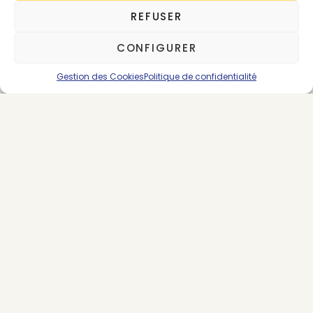
REFUSER
Pour nous contacter :
morning@thegoodgoods.fr
CONFIGURER
Gestion des Cookies
Politique de confidentialité
*Abonnement renouvelable par tacite
reconduction
SE CONNECTER
ABONNEMENTS
PREMIUM
VINTAGE ET SECONDE MAIN