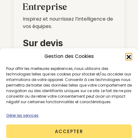
Entreprise
Inspirez et nourrissez l’intelligence de
vos équipes.
Sur devis
Gestion des Cookies
Nous contacter
Pour offrir les meilleures expériences, nous utilisons des
technologies telles que les cookies pour stocker et/ou accéder aux
informations de votre appareil. Consentir à ces technologies nous
Accédez à tous nos articles et
permettra de traiter des données telles que votre comportement de
contenus
navigation ou des identifiants uniques sur ce site. Le fait de ne pas
consentir ou de retirer votre consentement peut avoir un impact
Décryptez les enjeux systémiques
négatif sur certaines fonctionnalités et caractéristiques.
et découvrez les solutions clés
pour le secteur
Gérer les services
Tarifs préférentiels sur nos
ACCEPTER
partenariats média