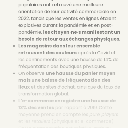
populaires ont retrouvé une meilleure
orientation de leur activité commerciale en
2022, tandis que les ventes en lignes étaient
explosives durant la pandémie et en post-
pandémie,
les citoyen·ne·s manifestant un
besoin de retour aux échanges physiques
.
Les magasins dans leur ensemble
retrouvent des couleurs
après la Covid et
les confinements avec une hausse de 14% de
fréquentation des boutiques physiques.
On observe
une hausse du panier moyen
mais une baisse de fréquentation des
lieux
et des sites d’achat, ainsi que du taux de
transformation global.
L’e-commerce enregistre une hausse de
13% des ventes
par rapport à 2019. Cette
moyenne prend en compte les
pure player
s
et les
retailers
(physique et e-commerce).