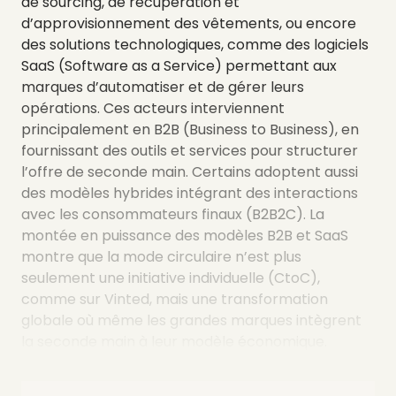
de sourcing, de récupération et
d’approvisionnement des vêtements, ou encore
des solutions technologiques, comme des logiciels
SaaS (Software as a Service) permettant aux
marques d’automatiser et de gérer leurs
opérations. Ces acteurs interviennent
principalement en B2B (Business to Business), en
fournissant des outils et services pour structurer
l’offre de seconde main. Certains adoptent aussi
des modèles hybrides intégrant des interactions
avec les consommateurs finaux (B2B2C). La
montée en puissance des modèles B2B et SaaS
montre que la mode circulaire n’est plus
seulement une initiative individuelle (CtoC),
comme sur Vinted, mais une transformation
globale où même les grandes marques intègrent
la seconde main à leur modèle économique.