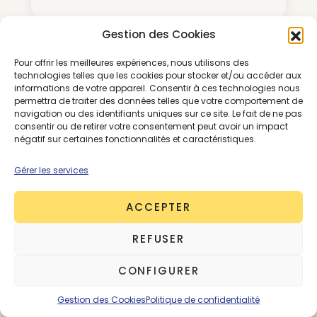
*Abonnement renouvelable par tacite
Gestion des Cookies
reconduction
Pour offrir les meilleures expériences, nous utilisons des
technologies telles que les cookies pour stocker et/ou accéder aux
informations de votre appareil. Consentir à ces technologies nous
permettra de traiter des données telles que votre comportement de
navigation ou des identifiants uniques sur ce site. Le fait de ne pas
consentir ou de retirer votre consentement peut avoir un impact
SE CONNECTER
ABONNEMENTS
négatif sur certaines fonctionnalités et caractéristiques.
Gérer les services
ACCEPTER
ÉCONOMIE CIRCULAIRE
PREMIUM
RETAIL
VINTAGE ET SECONDE MAIN
REFUSER
CONFIGURER
Gestion des Cookies
Politique de confidentialité