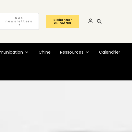
Nos
S'abonner
newsletters
au média
▼
unication
Chine
Ressources
Calendrier