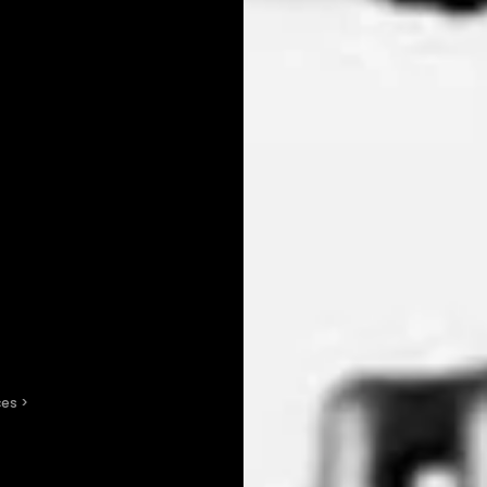
ces
 > 