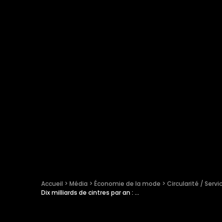
Accueil
 > 
Média
 > 
Économie de la mode
 > 
Circularité / Servi
Dix milliards de cintres par an : le défi oublié de l’industrie de la mode