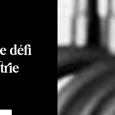
le défi
trie