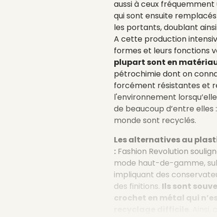
aussi à ceux fréquemment ut
qui sont ensuite remplacés
les portants, doublant ainsi
A cette production intensive
formes et leurs fonctions v
plupart sont en matéria
pétrochimie dont on conna
forcément résistantes et 
l'environnement lorsqu’ell
de beaucoup d’entre elles :
monde sont recyclés.
Les alternatives au plas
:
Fashion Revolution souligne
mode haut-de-gamme, subi
impliquant des conservateur
des finitions.
Ils sont souv
crochet en métal qui n’e
recyclage difficile
. Ainsi