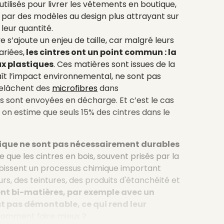
ilisés pour livrer les vêtements en boutique,
 par des modèles au design plus attrayant sur
 leur quantité.
 s’ajoute un enjeu de taille, car malgré leurs
ariées,
les cintres ont un point commun : la
ux plastiques
. Ces matières sont issues de la
ît l’impact environnemental, ne sont pas
relâchent des
microfibres
dans
es sont envoyées en décharge. Et c’est le cas
 on estime que seuls 15% des cintres dans le
tique ne sont pas nécessairement durables
 que les cintres en bois, souvent prisés par la
ssent un processus chimique important
s, des teintures, des produits d'étanchéité et
ent bi-matières, par exemple avec un
st pas démontable, ce qui rend leur
, comment faire mieux ?