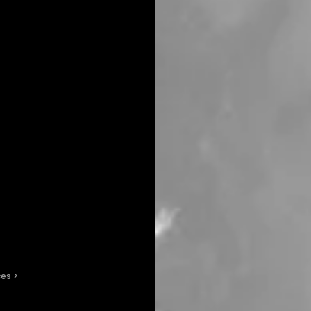
ces
 > 