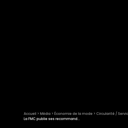
Accueil
 > 
Média
 > 
Économie de la mode
 > 
Circularité / Servi
La FMC publie ses recommandations pour une mode circulaire à l’échelle de l’UE