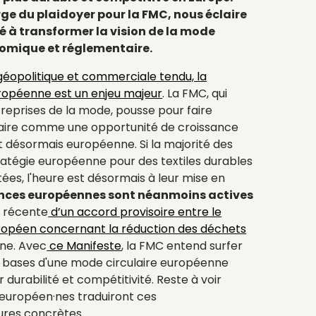
ge du plaidoyer pour la FMC, nous éclaire
né à transformer la vision de la mode
onomique et réglementaire.
géopolitique et commerciale tendu, la
uropéenne est un enjeu majeur
. La FMC, qui
reprises de la mode, pousse pour faire
laire comme une opportunité de croissance
 et désormais européenne. Si la majorité des
atégie européenne pour des textiles durables
tées, l'heure est désormais à leur mise en
ances européennes sont néanmoins actives
n récente
d’un accord provisoire entre le
uropéen concernant la réduction des déchets
ène. Avec
ce Manifeste
, la FMC entend surfer
s bases d'une mode circulaire européenne
 durabilité et compétitivité. Reste à voir
européen·nes traduiront ces
res concrètes.