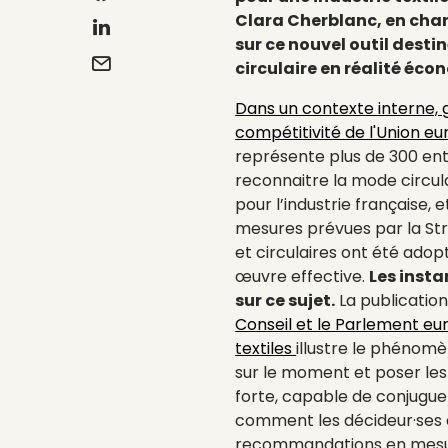
Clara Cherblanc, en char
sur ce nouvel outil desti
circulaire en réalité éc
Dans un contexte interne, 
compétitivité de l'Union e
représente plus de 300 ent
reconnaitre la mode circu
pour l’industrie française,
mesures prévues par la Str
et circulaires ont été adop
œuvre effective.
Les inst
sur ce sujet.
La publicatio
Conseil et le Parlement e
textiles
illustre le phénom
sur le moment et poser le
forte, capable de conjuguer
comment les décideur·ses 
recommandations en mesu