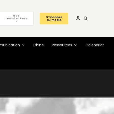
Nos
S'abonner
newsletters
au média
▼
unication
Chine
Ressources
Calendrier