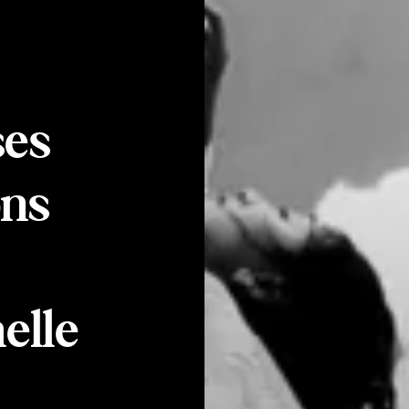
ses
ns
helle