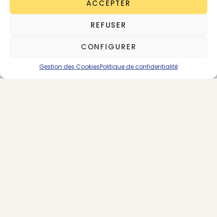
ACCEPTER
Claire Roussel
REFUSER
75 posts
CONFIGURER
Gestion des Cookies
Politique de confidentialité
SUIVEZ-NOUS
LES DERNIERS ARTICLES