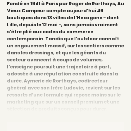
Fondé en 1941 à Paris par Roger de Rorthays, Au
Vieux Campeur compte aujourd’hui 46
boutiques dans 13 villes de l’Hexagone - dont
Lille, depuis le 12 mai -, sans jamais vraiment
s’être plié aux codes du commerce
contemporain. Tandis que l’outdoor connaît
un engouement massif, sur les sentiers comme
dans les dressings, et que les géants du
secteur avancent à coups de volumes,
l’enseigne poursuit une trajectoire à part,
adossée à une réputation construite dans la
durée. Aymeric de Rorthays, codirecteur
général avec son frère Ludovic, revient sur les
ressorts d’une formule qui repose moins sur le
marketing que sur un conseil premium et une
sélection de produits conçus pour durer.