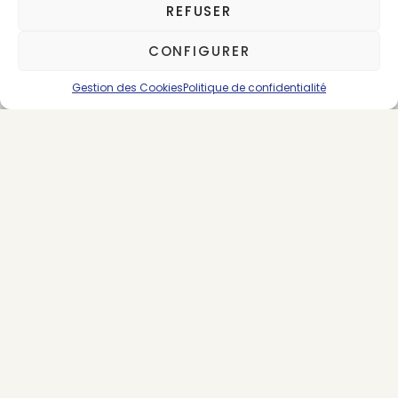
REFUSER
CONFIGURER
Gestion des Cookies
Politique de confidentialité
About the Author
Sarah Dupont
29 posts
SUIVEZ-NOUS