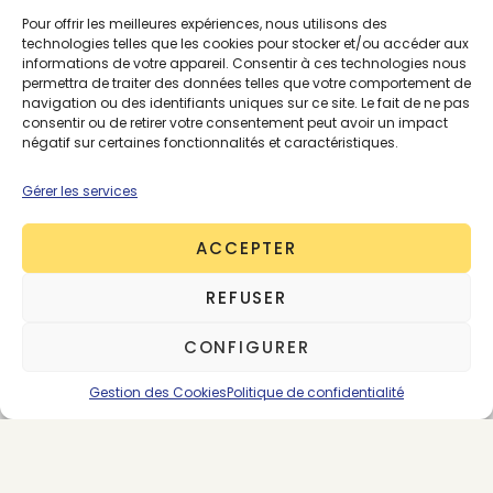
pour Première Vision
Pour offrir les meilleures expériences, nous utilisons des
technologies telles que les cookies pour stocker et/ou accéder aux
informations de votre appareil. Consentir à ces technologies nous
permettra de traiter des données telles que votre comportement de
Innovation textile au
navigation ou des identifiants uniques sur ce site. Le fait de ne pas
consentir ou de retirer votre consentement peut avoir un impact
Portugal : recyclage,
négatif sur certaines fonctionnalités et caractéristiques.
surcyclage et bio-
Gérer les services
matériaux
ACCEPTER
REFUSER
Autre point fort du pays, la capacité d’innovation
des différents acteurs permet de générer des
CONFIGURER
gains environnementaux. Fondée en 2011 autour de
l’expertise technique dans le secteur textile,
Gestion des Cookies
Politique de confidentialité
Inovafil
fabrique des fils recyclés et durables à
partir de fibres de différentes origines. L’entreprise
a créé la plateforme InovafilRecicla pour
développer des projets en circuit fermé.
Cette