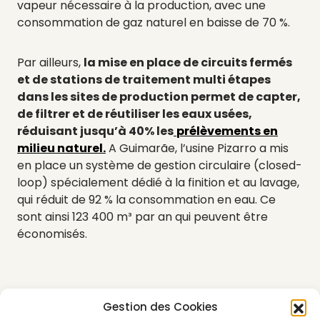
vapeur nécessaire à la production, avec une
consommation de gaz naturel en baisse de 70 %.
Par ailleurs,
la mise en place de circuits fermés
et de stations de traitement multi étapes
dans les sites de production permet de capter,
de filtrer et de réutiliser les eaux usées,
réduisant jusqu’à 40% les
prélèvements en
milieu naturel.
A Guimarãe, l’usine Pizarro a mis
en place un système de gestion circulaire (closed-
loop) spécialement dédié à la finition et au lavage,
qui réduit de 92 % la consommation en eau. Ce
sont ainsi 123 400 m³ par an qui peuvent être
économisés.
Obtenir un pass visiteur
Gestion des Cookies