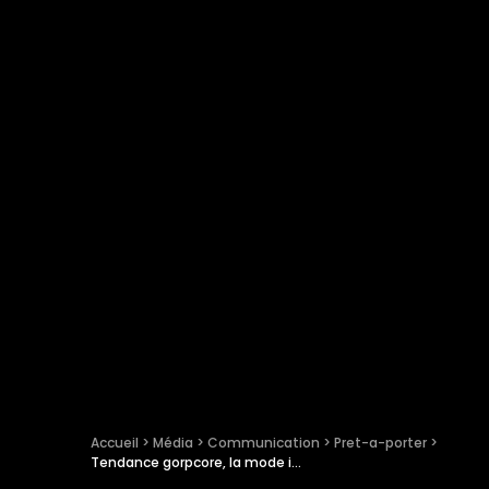
Accueil
 > 
Média
 > 
Communication
 > 
Pret-a-porter
 > 
Tendance gorpcore, la mode inspirée du plein air se met-elle au vert ?