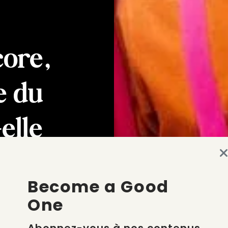
ore,
e du
elle
Become a Good
One
TARD