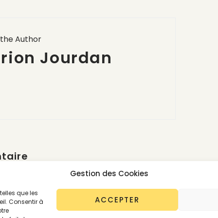
the Author
rion Jourdan
taire
er un commentaire.
Gestion des Cookies
telles que les
ACCEPTER
il. Consentir à
tre