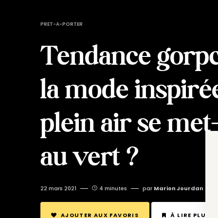
PRET-A-PORTER
Tendance gorpc
la mode inspiré
plein air se met-
au vert ?
22 mars 2021
4 minutes
par
Marion Jourdan
AJOUTER AUX FAVORIS
À LIRE PLUS 