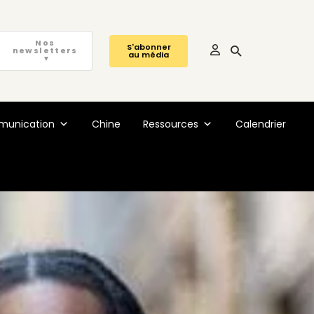
Nos
S'abonner
newsletters
au média
▼
unication
Chine
Ressources
Calendrier