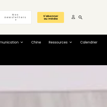
Nos
S'abonner
newsletters
au média
▼
unication
Chine
Ressources
Calendrier