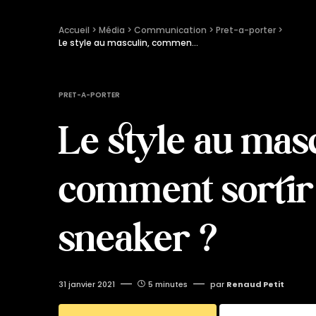
Accueil
 > 
Média
 > 
Communication
 > 
Pret-a-porter
 > 
Le style au masculin, comment sortir de la sneaker ?
PRET-A-PORTER
Le style au masc
comment sortir 
sneaker ?
31 janvier 2021
5 minutes
par
Renaud Petit