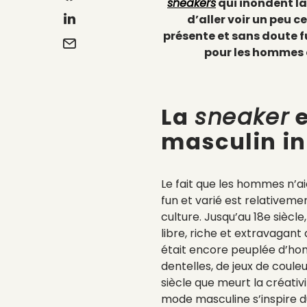
sneakers
qui inondent la 
d’aller voir un peu c
présente et sans doute f
pour les hommes 
La
sneaker
e
masculin i
Le fait que les hommes n’aie
fun et varié est relativeme
culture. Jusqu’au 18e siècle,
libre, riche et extravagant q
était encore peuplée d’ho
dentelles, de jeux de couleu
siècle que meurt la créativ
mode masculine s’inspire d