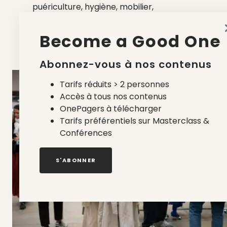
puériculture, hygiène, mobilier,
électroménager, mode…bienvenue au
paradis de
la seconde main
!
Become a Good One
Vous amuser
: live DJs, food et boissons
seront au rendez-vous !
Abonnez-vous à nos contenus
Tarifs réduits > 2 personnes
Accès à tous nos contenus
OnePagers à télécharger
Tarifs préférentiels sur Masterclass &
Conférences
S'ABONNER