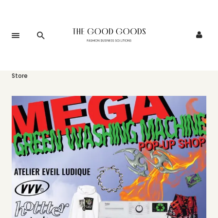
Accueil
>
Événements
>
MEGA Greenwashing Machine Pop-up
Store