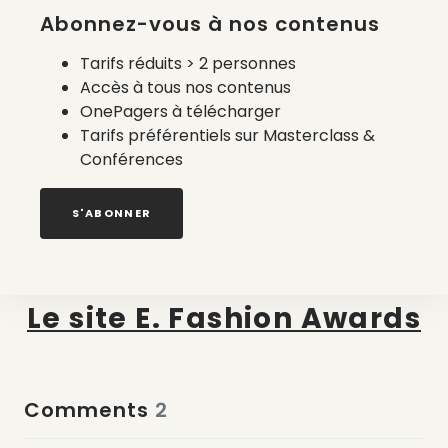
Les postulants devront élaborer un dossier de
Abonnez-vous à nos contenus
style. Il doit comprendre :
Tarifs réduits > 2 personnes
Dessins / croquis de 2 à 4 silhouettes
Accès à tous nos contenus
Une sélection matière et méthode de
OnePagers à télécharger
création / production engagé et éthique
Tarifs préférentiels sur Masterclass &
La gamme de couleurs en échantillons réels
Conférences
Les aplats correspondants, détaillés et
annotés.
S'ABONNER
La sélection se fait exclusivement sur dossier.
Annonce des finalistes le 29 mars 2023.
Le site E. Fashion Awards
Comments
2