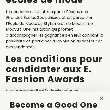
Le concours est soutenu par le Réseau des
Grandes Écoles Spécialisées et en particulier
l’École de Mode, de Stylisme et de Modélisme
Mod’Art. Une institution qui promet
d’accompagner les gagnant·e·s en leur donnant la
possibilité de participer à l’évolution du secteur et
des tendances.
Les conditions pour
candidater aux E.
Fashion Awards
Pour participer il suffit de s’inscrire en
téléchargeant le dossier de candidature sur le site
Become a Good One
efashionawards.com.