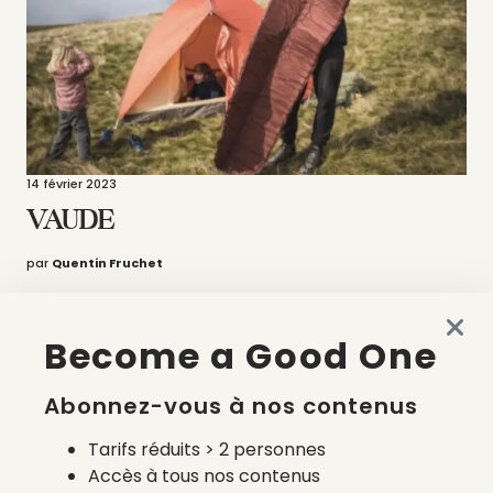
14 février 2023
VAUDE
par
Quentin Fruchet
Become a Good One
LOAD MORE
Abonnez-vous à nos contenus
Tarifs réduits > 2 personnes
SUIVEZ-NOUS
Accès à tous nos contenus