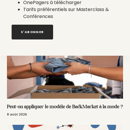
OnePagers à télécharger
Tarifs préférentiels sur Masterclass &
Conférences
LES DERNIERS ARTICLES
S'ABONNER
Peut-on appliquer le modèle de BackMarket à la mode ?
8 août 2026