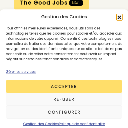
The Good Jobs
NEW !
Gestion des Cookies
Compte
Pour offrir les meilleures expériences, nous utilisons des
Calendrier
technologies telles que les cookies pour stocker et/ou accéder aux
informations de votre appareil. Consentir à ces technologies nous
Contactez-nous
permettra de traiter des données telles que votre comportement de
navigation ou des identifiants uniques sur ce site. Le fait de ne pas
consentir ou de retirer votre consentement peut avoir un impact
négatif sur certaines fonctionnalités et caractéristiques.
Gérer les services
ACCEPTER
Conditions générales
REFUSER
Mentions légales
Politique de confidentialité
CONFIGURER
Gestion des cookies
Contactez-nous
© 2026 - The Good Goods - Tous droits réservés
Gestion des Cookies
Politique de confidentialité