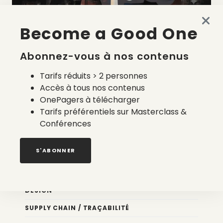
Become a Good One
La liste des prestataires du bilan carbone d’une marque
de mode
Abonnez-vous à nos contenus
2 août 2026
Tarifs réduits > 2 personnes
Accès à tous nos contenus
OnePagers à télécharger
Tarifs préférentiels sur Masterclass &
Conférences
Nos newsletters
S'ABONNER
Éco conception
DESIGN
SUPPLY CHAIN / TRAÇABILITÉ