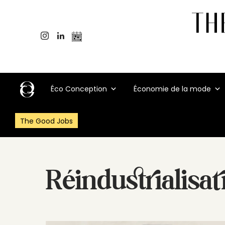
Éco Conception
Économie de la mode
The Good Jobs
Réindustrialisat