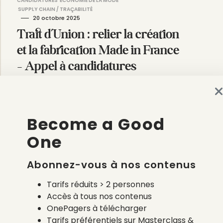
CANDIDATURES
ÉCONOMIE DE LA MODE
SUPPLY CHAIN / TRAÇABILITÉ
20 octobre 2025
Trait d’Union : relier la création
et la fabrication Made in France
– Appel à candidatures
par
Victoire Satto
Become a Good
One
Abonnez-vous à nos contenus
Tarifs réduits > 2 personnes
Accès à tous nos contenus
OnePagers à télécharger
Tarifs préférentiels sur Masterclass &