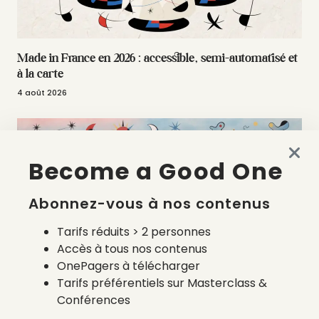
Made in France en 2026 : accessible, semi-automatisé et
à la carte
4 août 2026
Become a Good One
Abonnez-vous à nos contenus
Tarifs réduits > 2 personnes
Accès à tous nos contenus
OnePagers à télécharger
Tarifs préférentiels sur Masterclass &
La liste des prestataires du bilan carbone d’une marque
Conférences
de mode