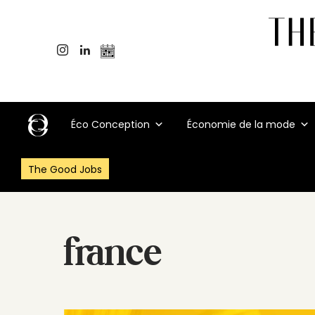
Éco Conception
Économie de la mode
The Good Jobs
france