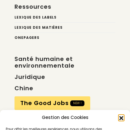
Ressources
LEXIQUE DES LABELS
LEXIQUE DES MATIÈRES
ONEPAGERS
Santé humaine et
environnementale
Juridique
Chine
The Good Jobs
NEW !
Gestion des Cookies
Compte
Pour offrir les meilleures expériences, nous utilisons des