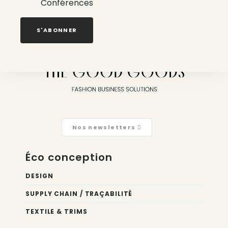
Conférences
La liste des prestataires du bilan carbone d’une marque
de mode
S'ABONNER
2 août 2026
Nos newsletters
Éco conception
DESIGN
SUPPLY CHAIN / TRAÇABILITÉ
TEXTILE & TRIMS