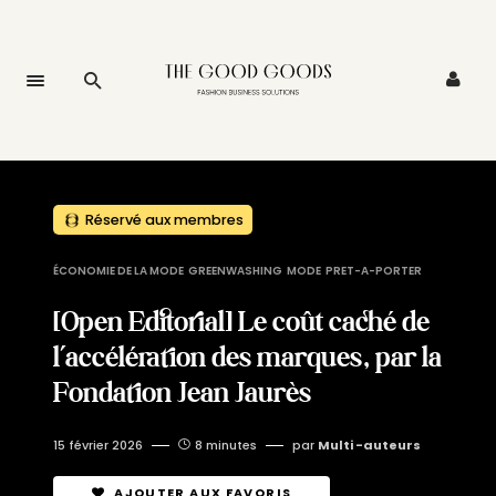
Réservé aux membres
ÉCONOMIE DE LA MODE
GREENWASHING
MODE
PRET-A-PORTER
[Open Editorial] Le coût caché de
l’accélération des marques, par la
Fondation Jean Jaurès
15 février 2026
8 minutes
par
Multi -auteurs
AJOUTER AUX FAVORIS