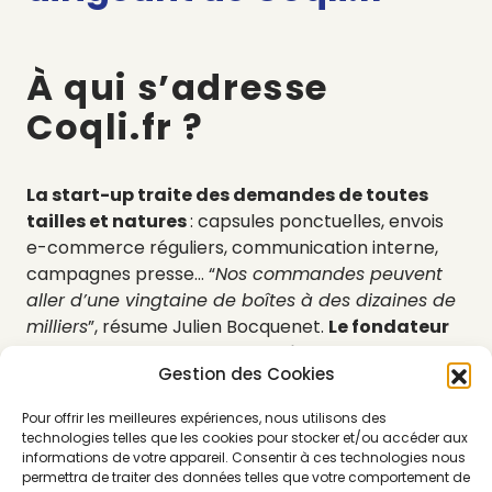
À qui s’adresse
Coqli.fr ?
La start-up traite des demandes de toutes
tailles et natures
: capsules ponctuelles, envois
e-commerce réguliers, communication interne,
campagnes presse… “
Nos commandes peuvent
aller d’une vingtaine de boîtes à des dizaines de
milliers
”, résume Julien Bocquenet.
Le fondateur
se rappelle d’une collaboration avec CHANEL
Gestion des Cookies
Beauté, qui avait besoin de packaging pour
des opérations presse, ou encore d’une
Pour offrir les meilleures expériences, nous utilisons des
capsule ultra limitée lors d’une collab’ entre
technologies telles que les cookies pour stocker et/ou accéder aux
Uniqlo et le designer Tom Ducarouge
. On
informations de votre appareil. Consentir à ces technologies nous
permettra de traiter des données telles que votre comportement de
compte de nombreuses marques de vêtements