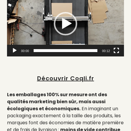
e
c
t
e
u
r
v
i
00:00
00:12
d
é
o
Découvrir Coqli.fr
Les emballages 100% sur mesure ont des
qualités marketing bien sûr, mais aussi
écologiques et économiques.
En imaginant un
packaging exactement à la taille des produits, les
marques font des économies de matière première
et de frais de livraison :
moins de vide contribue