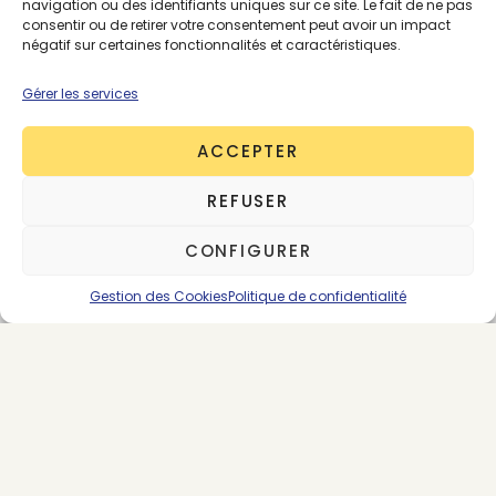
navigation ou des identifiants uniques sur ce site. Le fait de ne pas
(comme 1083), de chaussures, de cosmétiques ou
consentir ou de retirer votre consentement peut avoir un impact
de parfumerie parmi les 2000 client·es de la start-
négatif sur certaines fonctionnalités et caractéristiques.
up.
Gérer les services
© Coqli
ACCEPTER
REFUSER
CONFIGURER
Gestion des Cookies
Politique de confidentialité