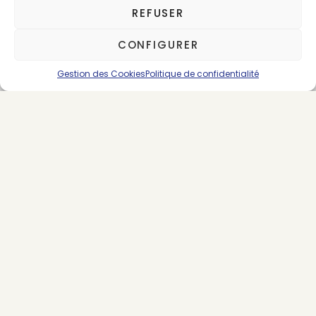
Sarah Dupont
REFUSER
29 posts
CONFIGURER
Gestion des Cookies
Politique de confidentialité
SUIVEZ-NOUS
LES DERNIERS ARTICLES