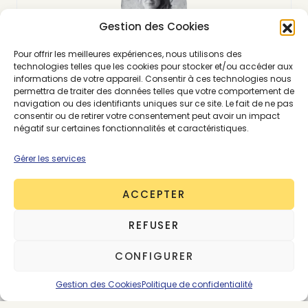
Gestion des Cookies
Pour offrir les meilleures expériences, nous utilisons des
technologies telles que les cookies pour stocker et/ou accéder aux
informations de votre appareil. Consentir à ces technologies nous
About the Author
permettra de traiter des données telles que votre comportement de
navigation ou des identifiants uniques sur ce site. Le fait de ne pas
Victoire Satto
consentir ou de retirer votre consentement peut avoir un impact
négatif sur certaines fonctionnalités et caractéristiques.
563 posts
Fondatrice & CEO
Gérer les services
ACCEPTER
REFUSER
Comments
2
CONFIGURER
Gestion des Cookies
Politique de confidentialité
Edgard
11/03/2023 à 5:10 pm
Super interview, très intéressant d’écouter