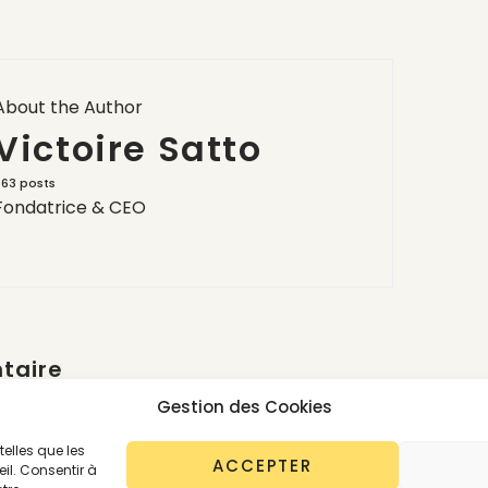
About the Author
Victoire Satto
563 posts
Fondatrice & CEO
taire
er un commentaire.
Gestion des Cookies
telles que les
ACCEPTER
il. Consentir à