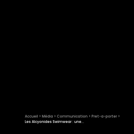
Accueil
 > 
Média
 > 
Communication
 > 
Pret-a-porter
 > 
Les Alcyonides Swimwear : une nouvelle co pour les éco-nymphes