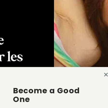
e
r les
Become a Good
One