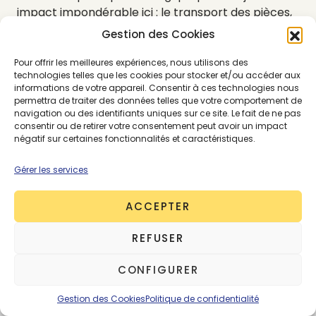
impact impondérable ici : le transport des pièces,
effectué par bateau depuis le Japon.
Gestion des Cookies
Pour offrir les meilleures expériences, nous utilisons des
technologies telles que les cookies pour stocker et/ou accéder aux
Gaijin, c’est fait pour qui
informations de votre appareil. Consentir à ces technologies nous
permettra de traiter des données telles que votre comportement de
?
navigation ou des identifiants uniques sur ce site. Le fait de ne pas
consentir ou de retirer votre consentement peut avoir un impact
négatif sur certaines fonctionnalités et caractéristiques.
Les client·es sont de tout type, bien au-delà de
Gérer les services
l’idée préconçue que Thomas & Chahine en avait
au départ : de 12 à 80 ans, des collectionneurs qui
ACCEPTER
ont connu les designers japonais dans les années
80 aux jeunes qui découvrent des pépites. Le genre
REFUSER
n’a pas de règle non plus, bien au contraire.
Le
Japon est le pays des morphologies
CONFIGURER
androgynes et des dressing mixés, des coupes
extra larges dans lesquelles on dissimule les
Gestion des Cookies
Politique de confidentialité
corps pour mieux révéler leur anatomie avec