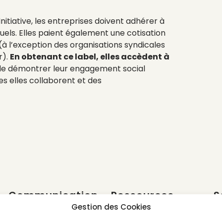
itiative, les entreprises doivent adhérer à
ls. Elles paient également une cotisation
l (à l’exception des organisations syndicales
r).
En obtenant ce label, elles accèdent à
 de démontrer leur engagement social
s elles collaborent et des
Communication
Ressources
S
e
Gestion des Cookies
GREENWASHING
LEXIQUE DES LABELS