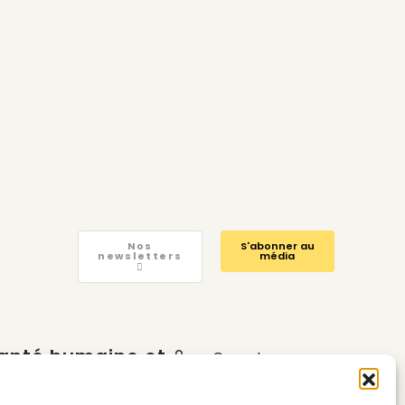
Nos
S'abonner au
newsletters
média
anté humaine et
Compte
nvironnementale
Calendrier
Contactez-nous