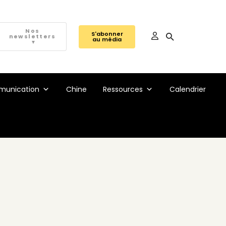
Nos
S'abonner
newsletters
au média
▼
unication
Chine
Ressources
Calendrier