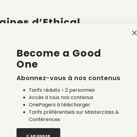
igines d’Ethical
leures conditions de vie et de travail aux
Become a Good
 l’exploitation de nombreux fabricants de
One
cats. Leur objectif était de construire une
ter les grandes entreprises pour que ces
de pratique du travail de manière
Abonnez-vous à nos contenus
Tarifs réduits > 2 personnes
Accès à tous nos contenus
OnePagers à télécharger
cipes
Tarifs préférentiels sur Masterclass &
Ethical Trading
Conférences
S'ABONNER