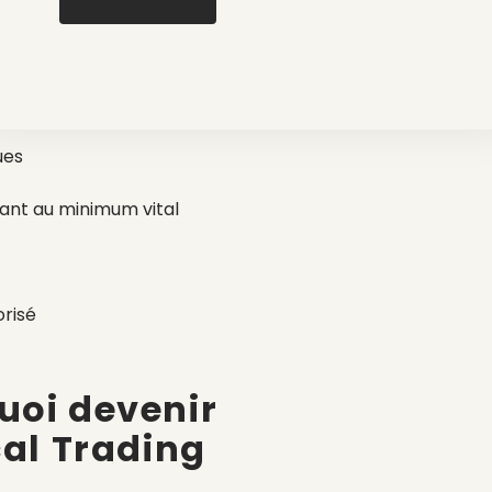
’OIT (Organisation Internationale du Travail).
x
:
ues
ant au minimum vital
orisé
oi devenir
al Trading