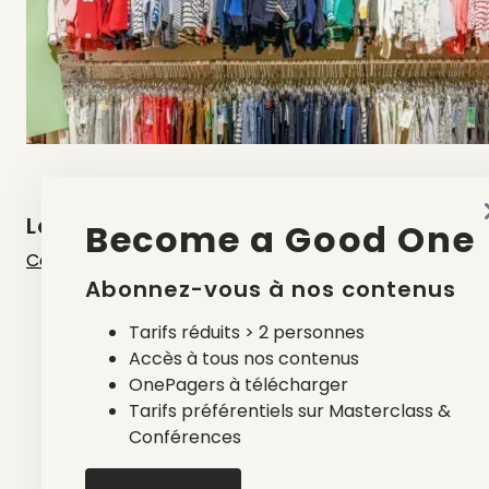
Laisser un commentaire
Become a Good One
Connectez vous
pour laisser un commentaire.
Abonnez-vous à nos contenus
Tarifs réduits > 2 personnes
Accès à tous nos contenus
OnePagers à télécharger
Tarifs préférentiels sur Masterclass &
Conférences
Nos newsletters