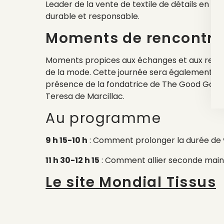
Leader de la vente de textile de détails en Fra
durable et responsable.
Moments de rencontre
Moments propices aux échanges et aux rencont
de la mode. Cette journée sera également ag
présence de la fondatrice de The Good Goods, 
Teresa de Marcillac.
Au programme
9 h 15-10 h
: Comment prolonger la durée de 
11 h 30-12 h 15
: Comment allier seconde main 
Le site Mondial Tissus