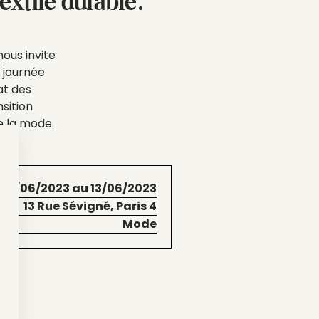
extile durable.
nous invite
 journée
at des
nsition
de la mode.
 13/06/2023 au 13/06/2023
13 Rue Sévigné, Paris 4
Mode