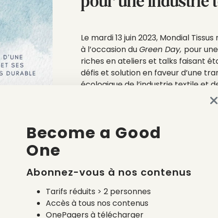
pour une industrie t
Le mardi 13 juin 2023, Mondial Tissus 
à l’occasion du
Green Day,
pour une
riches en ateliers et talks faisant ét
défis et solution en faveur d’une tra
écologique de l’industrie textile et 
Become a Good
Date de l'évènement
du
Lieu
One
Catégorie
Abonnez-vous à nos contenus
Voir le site
Tarifs réduits > 2 personnes
Accès à tous nos contenus
OnePagers à télécharger