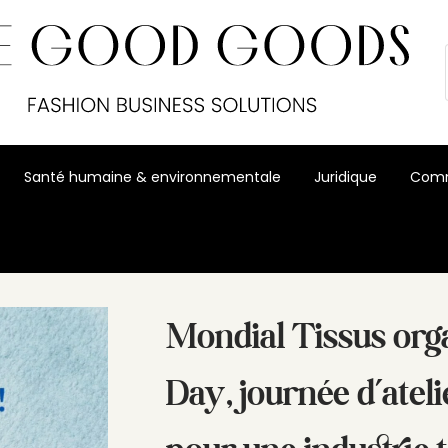
Santé humaine & environnementale
Juridique
Comm
urnée d’ateliers et de talks pour une industrie textile durable.
Mondial Tissus org
Day, journée d’ateli