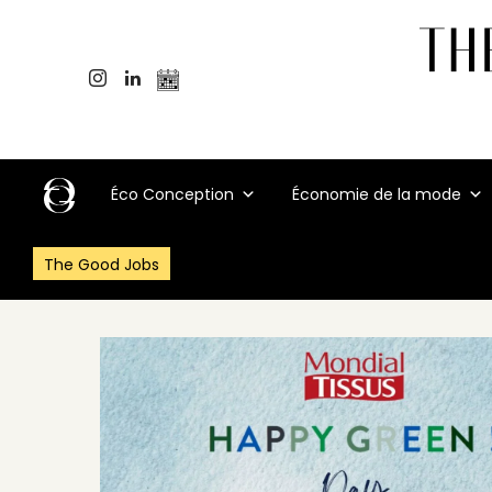
Éco Conception
Économie de la mode
The Good Jobs
Accueil
>
Événements
>
Mondial Tissus organise le Green Day, jo