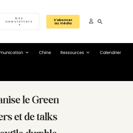
Nos
S'abonner
newsletters
au média
▼
unication
Chine
Ressources
Calendrier
anise le Green
ers et de talks