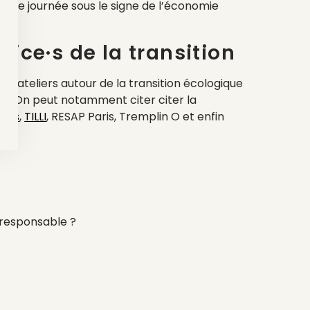
our une journée sous le signe de l’économie
·rice
·
s de la transition
 ateliers autour de la transition écologique
r. On peut notamment citer citer la
ssus
,
TILLI
, RESAP Paris, Tremplin O et enfin
 responsable ?