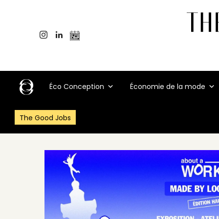
Éco Conception
Économie de la mode
The Good Jobs
Accueil
>
Événements
>
l’Exposition “MADE BY LOCALS (?) – ÉDIT