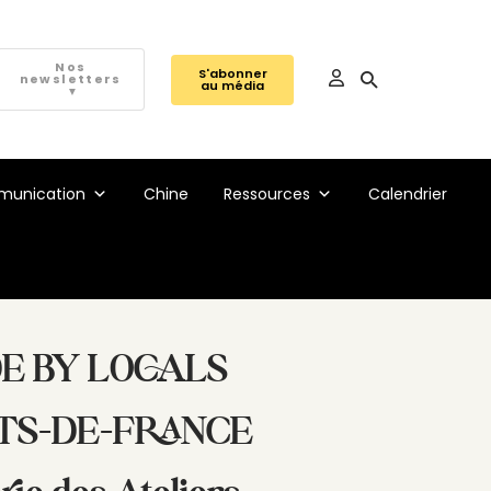
Nos
S'abonner
newsletters
au média
▼
unication
Chine
Ressources
Calendrier
ADE BY LOCALS
AUTS-DE-FRANCE