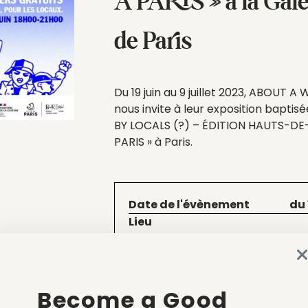
À PARIS » à la Gale
de Paris
Du 19 juin au 9 juillet 2023, ABOUT A
nous invite à leur exposition baptis
BY LOCALS (?) – ÉDITION HAUTS-D
PARIS » à Paris.
Date de l'évènement
du
Lieu
30 rue du Faubourg Saint-Antoi
Bastille
Catégorie
Become a Good