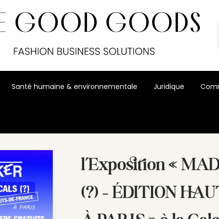
Santé humaine & environnementale
Juridique
Comm
ION HAUTS-DE-FRANCE À PARIS” à la Galerie des Ateliers de Paris
l’Exposition « M
(?) – ÉDITION H