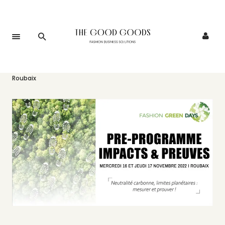
Accueil
>
Événements
>
Les Fashion Green Days s’annoncent à
Roubaix