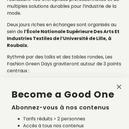
multiples solutions durables pour l’industrie de la
mode.
Deux jours riches en échanges sont organisés au
sein de
l’École Nationale Supérieure Des Arts Et
Industries Textiles de l’Université de Lille, à
Roubaix.
Rythmé par des talks et des tables rondes, Les
Fashion Green Days graviteront autour de 3 points
centraux :
Les vrais impacts et les leviers stratégiques
pour transformer l’industrie de la mode
Become a Good One
L’état et l’évolution de la législation et les
outils de mesure
Abonnez-vous à nos contenus
Vos priorités pour changer positivement
votre entreprise et votre offre
Tarifs réduits > 2 personnes
Accès à tous nos contenus
Vous pouvez découvrir le programme de ces