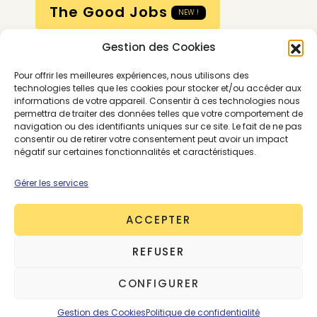
The Good Jobs
NEW !
Gestion des Cookies
Compte
Pour offrir les meilleures expériences, nous utilisons des
Calendrier
technologies telles que les cookies pour stocker et/ou accéder aux
informations de votre appareil. Consentir à ces technologies nous
Contactez-nous
permettra de traiter des données telles que votre comportement de
navigation ou des identifiants uniques sur ce site. Le fait de ne pas
consentir ou de retirer votre consentement peut avoir un impact
négatif sur certaines fonctionnalités et caractéristiques.
Gérer les services
ACCEPTER
Conditions générales
REFUSER
Mentions légales
Politique de confidentialité
CONFIGURER
Gestion des cookies
Contactez-nous
© 2026 - The Good Goods - Tous droits réservés
Gestion des Cookies
Politique de confidentialité