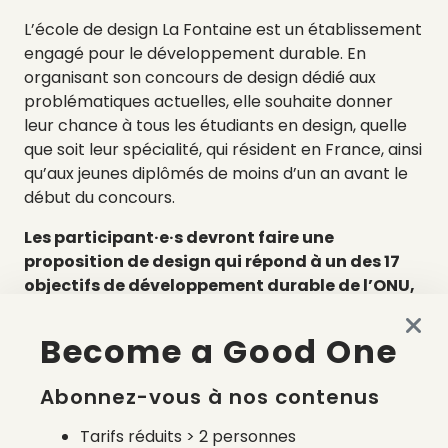
L’école de design La Fontaine est un établissement
engagé pour le développement durable. En
organisant son concours de design dédié aux
problématiques actuelles, elle souhaite donner
leur chance à tous les étudiants en design, quelle
que soit leur spécialité, qui résident en France, ainsi
qu’aux jeunes diplômés de moins d’un an avant le
début du concours.
Les participant·e·s devront faire une
proposition de design qui répond à un des 17
objectifs de développement durable de l’ONU,
dans trois catégories :
Become a Good One
Design produit
Design d’espace
Abonnez-vous à nos contenus
Design graphique
Tarifs réduits > 2 personnes
Les gagnant·e·s seront récompensé·e·s par des