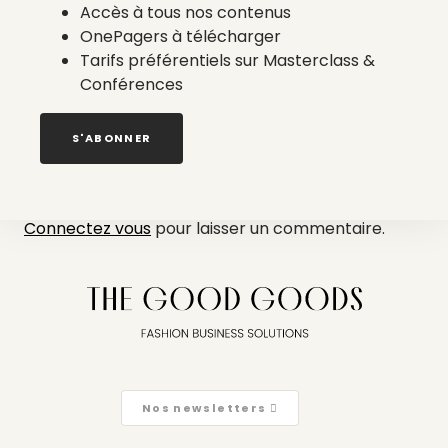
Accès à tous nos contenus
lots d’une valeur de plus de 4 000 euros et
OnePagers à télécharger
différents prix en fonction de la catégorie de
Tarifs préférentiels sur Masterclass &
design choisie.
Conférences
Le site École La Fontaine
S'ABONNER
Laisser un commentaire
Connectez vous
pour laisser un commentaire.
Nos newsletters