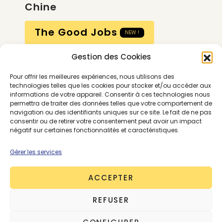
Chine
The Good Jobs
NEW !
Gestion des Cookies
Compte
Pour offrir les meilleures expériences, nous utilisons des
Calendrier
technologies telles que les cookies pour stocker et/ou accéder aux
informations de votre appareil. Consentir à ces technologies nous
Contactez-nous
permettra de traiter des données telles que votre comportement de
navigation ou des identifiants uniques sur ce site. Le fait de ne pas
consentir ou de retirer votre consentement peut avoir un impact
négatif sur certaines fonctionnalités et caractéristiques.
Gérer les services
ACCEPTER
Conditions générales
REFUSER
Mentions légales
Politique de confidentialité