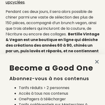
upcyclées
.
Pendant ces deux jours, il sera alors possible de
chiner parmi une vaste de sélection des plus de
150 pièces, accompagné d’un brunch vegan, ainsi
que trois ateliers qui incluront de la couture, de
l’écriture ou encore des collages.
Bertille Vintage
& Vegan est une boutique en ligne qui déniche
des créations des années 60 à 90, chinés un
par un, puis lavés et réparés, et ne contiennent
aucune matière d’origine animale.
Pour tout
achat de vêtements Bertille Vintage & Vegan, un
Become a Good One
don est fait à un animal du refuge GroinGroin.
Pour plus d’informations, rendez-vous sur les sites
Abonnez-vous à nos contenus
de Bertille Vintage & Vegan et de Café Studio.
Tarifs réduits > 2 personnes
Le site Café Studio
Accès à tous nos contenus
OnePagers à télécharger
Le site de Bertille Vintage & Vegan
Tarifs préférentiels sur Masterclass &