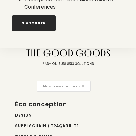
Conférences
Laisser un commentaire
S'ABONNER
Connectez vous
pour laisser un commentaire.
Nos newsletters
Éco conception
DESIGN
SUPPLY CHAIN / TRAÇABILITÉ