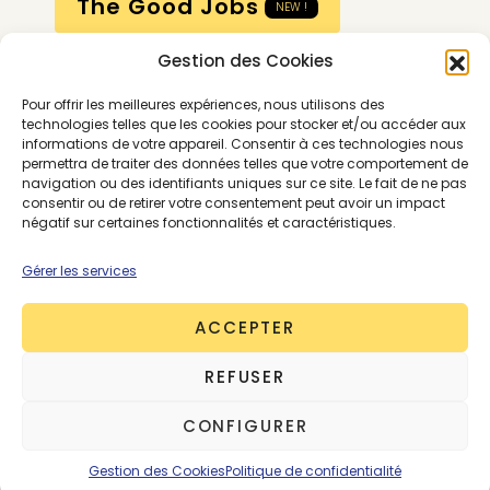
The Good Jobs
NEW !
Gestion des Cookies
Compte
Pour offrir les meilleures expériences, nous utilisons des
Calendrier
technologies telles que les cookies pour stocker et/ou accéder aux
informations de votre appareil. Consentir à ces technologies nous
Contactez-nous
permettra de traiter des données telles que votre comportement de
navigation ou des identifiants uniques sur ce site. Le fait de ne pas
consentir ou de retirer votre consentement peut avoir un impact
négatif sur certaines fonctionnalités et caractéristiques.
Gérer les services
ACCEPTER
Conditions générales
REFUSER
Mentions légales
Politique de confidentialité
CONFIGURER
Gestion des cookies
Contactez-nous
© 2026 - The Good Goods - Tous droits réservés
Gestion des Cookies
Politique de confidentialité