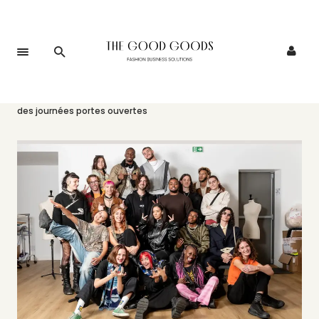
Accueil
>
Événements
>
La Casa93 a le plaisir de vous convier à
des journées portes ouvertes