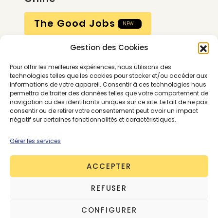
The Good Jobs
NEW !
Gestion des Cookies
Compte
Pour offrir les meilleures expériences, nous utilisons des
Calendrier
technologies telles que les cookies pour stocker et/ou accéder aux
informations de votre appareil. Consentir à ces technologies nous
Contactez-nous
permettra de traiter des données telles que votre comportement de
navigation ou des identifiants uniques sur ce site. Le fait de ne pas
consentir ou de retirer votre consentement peut avoir un impact
négatif sur certaines fonctionnalités et caractéristiques.
Gérer les services
ACCEPTER
Conditions générales
REFUSER
Mentions légales
Politique de confidentialité
CONFIGURER
Gestion des cookies