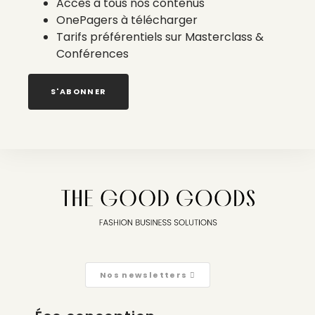
Accès à tous nos contenus
OnePagers à télécharger
Tarifs préférentiels sur Masterclass &
Conférences
S'ABONNER
Crédits : Louise Allavoine / Hans Lucas.
Inscrivez-vous ici en indiquant dans l’objet du
mail » JPO-Inscription »
Nos newsletters