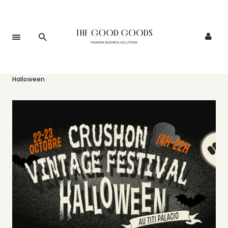
Accueil
>
Événements
>
CrushOn nous invite au Vintage Festival
Halloween