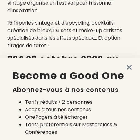
vintage organise un festival pour frissonner
d’inspiration.
15 friperies vintage et d’upcycling, cocktails,
création de bijoux, DJ sets et make-up artistes
spécialisés dans les effets spéciaux… Et option
tirages de tarot !
22&23 octobre 2022 au
Titi Palacio, dans le 4e, à
Become a Good One
Paris
Abonnez-vous à nos contenus
Entrée gratuite pour
tout·e·s.
Tarifs réduits > 2 personnes
Accès à tous nos contenus
OnePagers à télécharger
Tarifs préférentiels sur Masterclass &
Laisser un commentaire
Conférences