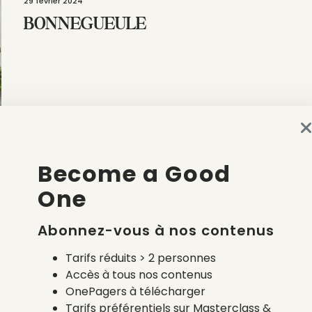
29 février 2024
BONNEGUEULE
par
Quentin Fruchet
Become a Good
10 juin 2020
One
JEM – JEWELLERY
ETHICALLY MINDED
Abonnez-vous à nos contenus
Tarifs réduits > 2 personnes
Accès à tous nos contenus
OnePagers à télécharger
par
Quentin Fruchet
Tarifs préférentiels sur Masterclass &