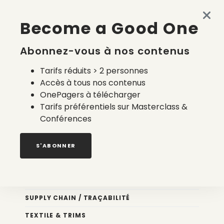
Made in France en 2026 : accessible, semi-automatisé et
Become a Good One
à la carte
4 août 2026
Abonnez-vous à nos contenus
Tarifs réduits > 2 personnes
Accès à tous nos contenus
OnePagers à télécharger
Tarifs préférentiels sur Masterclass &
Conférences
Nos newsletters
S'ABONNER
Éco conception
DESIGN
SUPPLY CHAIN / TRAÇABILITÉ
TEXTILE & TRIMS