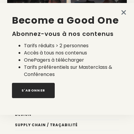
Become a Good One
La liste des prestataires du bilan carbone d’une marque
de mode
Abonnez-vous à nos contenus
2 août 2026
Tarifs réduits > 2 personnes
Accès à tous nos contenus
OnePagers à télécharger
Tarifs préférentiels sur Masterclass &
Conférences
Nos newsletters
S'ABONNER
Éco conception
DESIGN
SUPPLY CHAIN / TRAÇABILITÉ