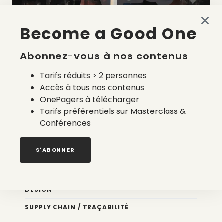
Become a Good One
La liste des prestataires du bilan carbone d’une marque
de mode
Abonnez-vous à nos contenus
2 août 2026
Tarifs réduits > 2 personnes
Accès à tous nos contenus
OnePagers à télécharger
Tarifs préférentiels sur Masterclass &
Conférences
Nos newsletters
S'ABONNER
Éco conception
DESIGN
SUPPLY CHAIN / TRAÇABILITÉ