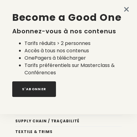
Made in France en 2026 : accessible, semi-automatisé et
Become a Good One
à la carte
4 août 2026
Abonnez-vous à nos contenus
Tarifs réduits > 2 personnes
Accès à tous nos contenus
OnePagers à télécharger
Tarifs préférentiels sur Masterclass &
Conférences
Nos newsletters
S'ABONNER
Éco conception
DESIGN
SUPPLY CHAIN / TRAÇABILITÉ
TEXTILE & TRIMS