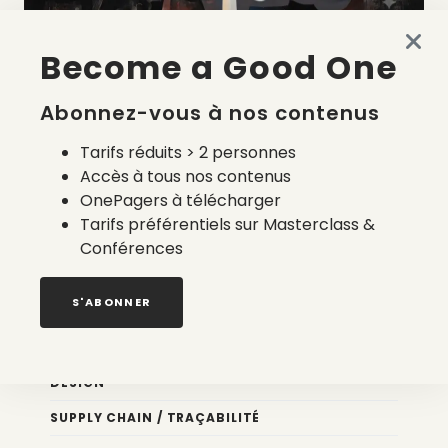
Become a Good One
La liste des prestataires du bilan carbone d’une marque
de mode
Abonnez-vous à nos contenus
2 août 2026
Tarifs réduits > 2 personnes
Accès à tous nos contenus
OnePagers à télécharger
Tarifs préférentiels sur Masterclass &
Conférences
Nos newsletters
S'ABONNER
Éco conception
DESIGN
SUPPLY CHAIN / TRAÇABILITÉ