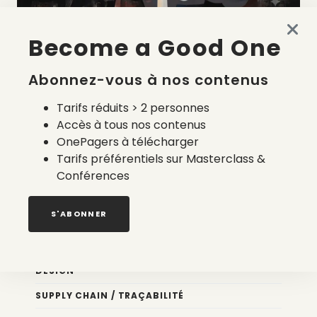
Become a Good One
La liste des prestataires du bilan carbone d’une marque
de mode
Abonnez-vous à nos contenus
2 août 2026
Tarifs réduits > 2 personnes
Accès à tous nos contenus
OnePagers à télécharger
Tarifs préférentiels sur Masterclass &
Conférences
Nos newsletters
S'ABONNER
Éco conception
DESIGN
SUPPLY CHAIN / TRAÇABILITÉ