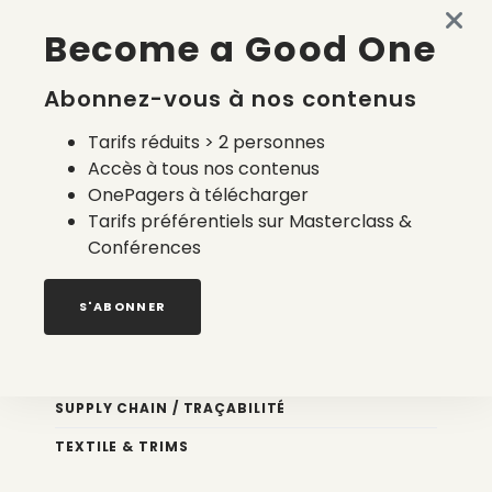
Become a Good One
La liste des marques d’outdoor sans PFAS/PFAS-free
31 juillet 2026
Abonnez-vous à nos contenus
Tarifs réduits > 2 personnes
Accès à tous nos contenus
OnePagers à télécharger
Tarifs préférentiels sur Masterclass &
Conférences
Nos newsletters
S'ABONNER
Éco conception
DESIGN
SUPPLY CHAIN / TRAÇABILITÉ
TEXTILE & TRIMS