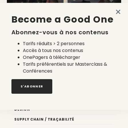
Become a Good One
La liste des prestataires du bilan carbone d’une marque
de mode
Abonnez-vous à nos contenus
2 août 2026
Tarifs réduits > 2 personnes
Accès à tous nos contenus
OnePagers à télécharger
Tarifs préférentiels sur Masterclass &
Conférences
Nos newsletters
S'ABONNER
Éco conception
DESIGN
SUPPLY CHAIN / TRAÇABILITÉ