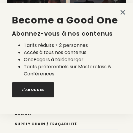
Become a Good One
La liste des prestataires du bilan carbone d’une marque
de mode
Abonnez-vous à nos contenus
2 août 2026
Tarifs réduits > 2 personnes
Accès à tous nos contenus
OnePagers à télécharger
Tarifs préférentiels sur Masterclass &
Conférences
Nos newsletters
S'ABONNER
Éco conception
DESIGN
SUPPLY CHAIN / TRAÇABILITÉ