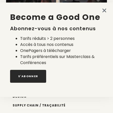
Become a Good One
La liste des prestataires du bilan carbone d’une marque
de mode
Abonnez-vous à nos contenus
2 août 2026
Tarifs réduits > 2 personnes
Accès à tous nos contenus
OnePagers à télécharger
Tarifs préférentiels sur Masterclass &
Conférences
Nos newsletters
S'ABONNER
Éco conception
DESIGN
SUPPLY CHAIN / TRAÇABILITÉ