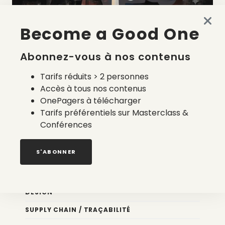
Become a Good One
La liste des prestataires du bilan carbone d’une marque
de mode
Abonnez-vous à nos contenus
2 août 2026
Tarifs réduits > 2 personnes
Accès à tous nos contenus
OnePagers à télécharger
Tarifs préférentiels sur Masterclass &
Conférences
Nos newsletters
S'ABONNER
Éco conception
DESIGN
SUPPLY CHAIN / TRAÇABILITÉ