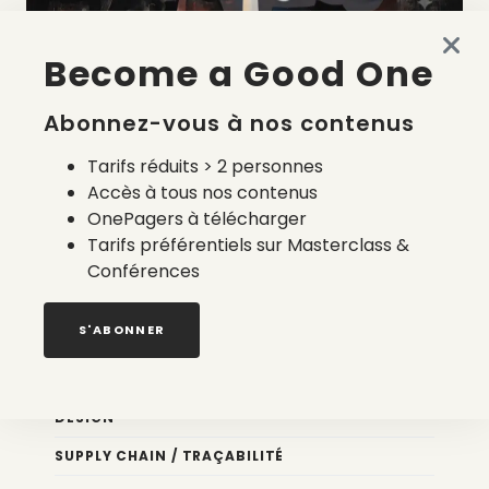
Become a Good One
La liste des prestataires du bilan carbone d’une marque
de mode
Abonnez-vous à nos contenus
2 août 2026
Tarifs réduits > 2 personnes
Accès à tous nos contenus
OnePagers à télécharger
Tarifs préférentiels sur Masterclass &
Conférences
Nos newsletters
S'ABONNER
Éco conception
DESIGN
SUPPLY CHAIN / TRAÇABILITÉ