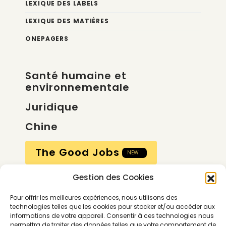
LEXIQUE DES LABELS
LEXIQUE DES MATIÈRES
ONEPAGERS
Santé humaine et
environnementale
Juridique
Chine
The Good Jobs
NEW !
Gestion des Cookies
Compte
Pour offrir les meilleures expériences, nous utilisons des
Calendrier
technologies telles que les cookies pour stocker et/ou accéder aux
informations de votre appareil. Consentir à ces technologies nous
Contactez-nous
permettra de traiter des données telles que votre comportement de